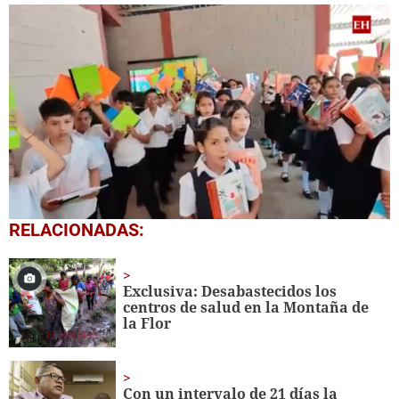
0
RELACIONADAS:
of
1
minute,
56
Exclusiva: Desabastecidos los
seconds
centros de salud en la Montaña de
la Flor
Con un intervalo de 21 días la