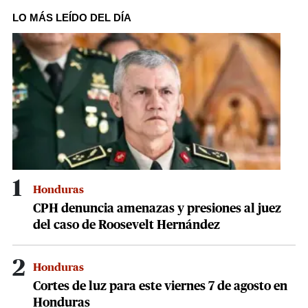
seconds
of
LO MÁS LEÍDO DEL DÍA
2
minutes,
18
seconds
1
Honduras
CPH denuncia amenazas y presiones al juez
del caso de Roosevelt Hernández
2
Honduras
Cortes de luz para este viernes 7 de agosto en
Honduras