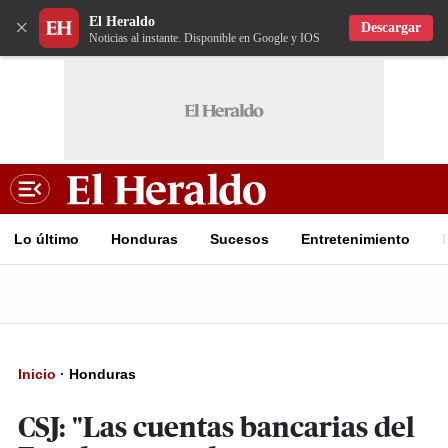
El Heraldo
×
Descargar
Noticias al instante. Disponible en Google y IOS
Lo último
Honduras
Sucesos
Entretenimiento
Inicio
·
Honduras
CSJ: "Las cuentas bancarias del