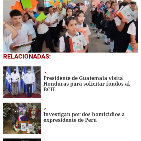
0
RELACIONADAS:
seconds
of
1
minute,
Presidente de Guatemala visita
56
Honduras para solicitar fondos al
seconds
BCIE
Investigan por dos homicidios a
expresidente de Perú