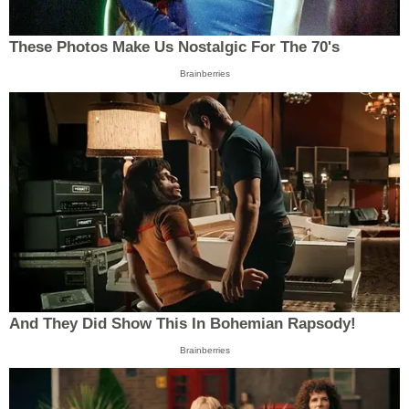
These Photos Make Us Nostalgic For The 70's
Brainberries
And They Did Show This In Bohemian Rapsody!
Brainberries