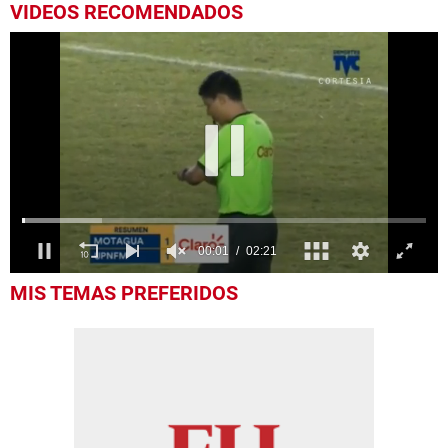
VIDEOS RECOMENDADOS
0
MIS TEMAS PREFERIDOS
seconds
of
2
minutes,
21
seconds