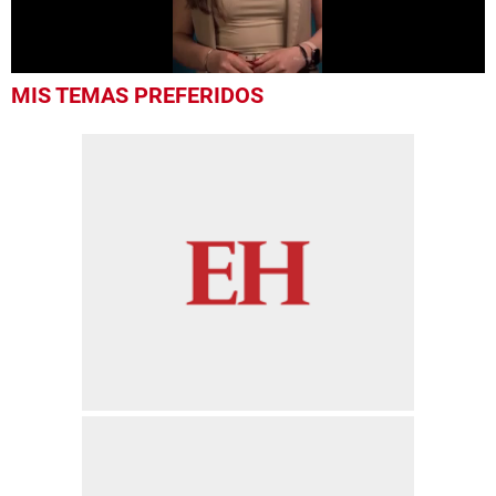
0
MIS TEMAS PREFERIDOS
seconds
of
50
seconds