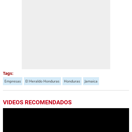
Tags:
Empresas
El Heraldo Honduras
Honduras
Jamaica
VIDEOS RECOMENDADOS
Escuela Enciende una Luz recibe cuadernos Quick, gracias a la Maratón del Saber
Los niños de la escuela Enciende una Luz, ubicada en la colonia Altos de Santa Rosa, al sur de Tegucigalpa, recibieron cuadernos Quick como parte de la Campaña Maratón del Saber.