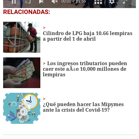
0
RELACIONADAS:
seconds
of
1
minute,
Cilindro de LPG baja 10.66 lempiras
56
a partir del 1 de abril
seconds
Los ingresos tributarios pueden
caer este aÃ±o 10,000 millones de
lempiras
¿Qué pueden hacer las Mipymes
ante la crisis del Covid-19?