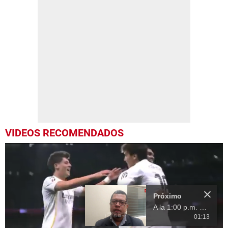
VIDEOS RECOMENDADOS
Más Videos
01:13
00:12
3.
Kylian Mbappé anota golazo con el Real Madrid ante el Sevilla
Próximo en 9
A la 1:00 p.m.
programan
00:13