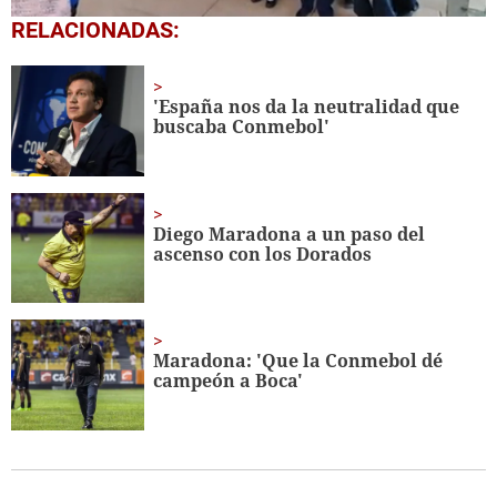
0
RELACIONADAS:
seconds
of
1
minute,
'España nos da la neutralidad que
56
buscaba Conmebol'
seconds
Diego Maradona a un paso del
ascenso con los Dorados
Maradona: 'Que la Conmebol dé
campeón a Boca'