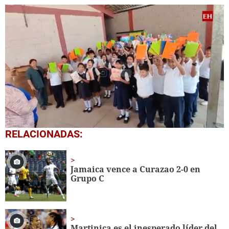
0
RELACIONADAS:
seconds
of
1
minute,
Jamaica vence a Curazao 2-0 en
56
Grupo C
seconds
Martinica es el inesperado líder del