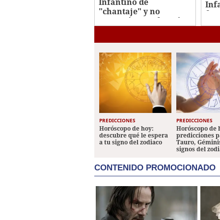
Infantino de
Inf
"chantaje" y no
fra
apoyará su reelección
pla
en la FIFA
PREDICCIONES
PREDICCIONES
Horóscopo de hoy:
Horóscopo de 
descubre qué le espera
predicciones p
a tu signo del zodiaco
Tauro, Géminis
signos del zod
CONTENIDO PROMOCIONADO