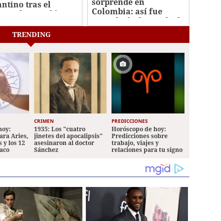
sorprende en
antino tras el
Colombia: así fue
caso de su polémico
captado disfrutando de
n millonario
sus vacaciones
TRENDING
CRIMEN
PREDICCIONES
hoy:
1935: Los "cuatro
Horóscopo de hoy:
ara Aries,
jinetes del apocalipsis"
Predicciones sobre
 y los 12
asesinaron al doctor
trabajo, viajes y
iaco
Sánchez
relaciones para tu signo