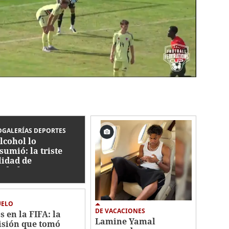
GALERÍAS DEPORTES
alcohol lo
sumió: la triste
lidad de
dialista con
ico que jugó en
nduras
UELO
DE VACACIONES
s en la FIFA: la
Lamine Yamal
isión que tomó