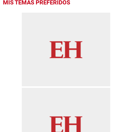
MIS TEMAS PREFERIDOS
seconds
of
6
minutes,
38
seconds