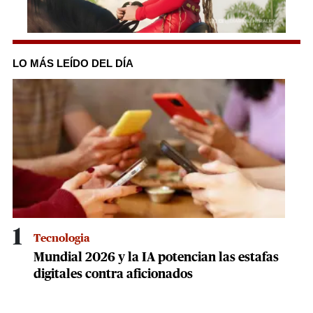
0
seconds
of
LO MÁS LEÍDO DEL DÍA
3
minutes,
19
seconds
1
Tecnologia
Mundial 2026 y la IA potencian las estafas
digitales contra aficionados