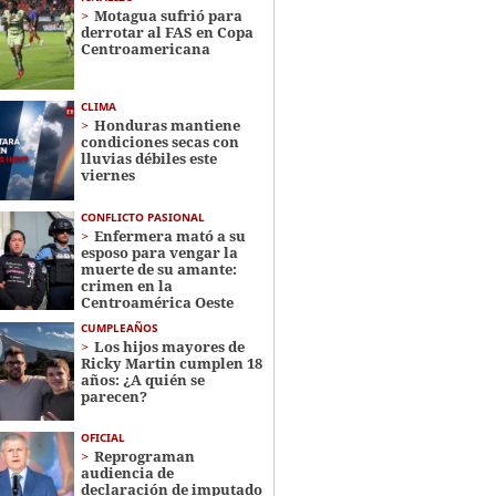
Motagua sufrió para
derrotar al FAS en Copa
Centroamericana
CLIMA
Honduras mantiene
condiciones secas con
lluvias débiles este
viernes
CONFLICTO PASIONAL
Enfermera mató a su
esposo para vengar la
muerte de su amante:
crimen en la
Centroamérica Oeste
CUMPLEAÑOS
Los hijos mayores de
Ricky Martin cumplen 18
años: ¿A quién se
parecen?
OFICIAL
Reprograman
audiencia de
declaración de imputado