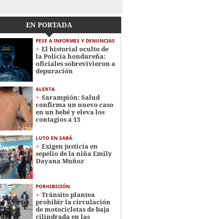
EN PORTADA
PESE A INFORMES Y DENUNCIAS
El historial oculto de
la Policía hondureña:
oficiales sobrevivieron a
depuración
ALERTA
Sarampión: Salud
confirma un nuevo caso
en un bebé y eleva los
contagios a 13
LUTO EN SABÁ
Exigen justicia en
sepelio de la niña Emily
Dayana Muñoz
PORHIBICIÓN
Tránsito plantea
prohibir la circulación
de motocicletas de baja
cilindrada en las