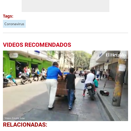
Tags:
Coronavirus
VIDEOS RECOMENDADOS
0
RELACIONADAS:
of