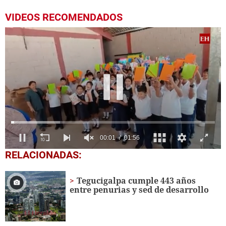
VIDEOS RECOMENDADOS
0
RELACIONADAS:
seconds
of
1
Tegucigalpa cumple 443 años
minute,
entre penurias y sed de desarrollo
56
seconds