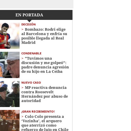
EN PORTADA
DECISIÓN
Bombazo: Rodri elige
al Barcelona y enfría su
posible llegada al Real
Madrid
CONDENABLE
"Tuvimos una
discusión y me golpeó":
padre denuncia agresión
de su hijo en La Ceiba
NUEVO CASO
MP reactiva denuncia
contra Roosevelt
Hernández por abuso de
autoridad
¡GRAN RECIBIMIENTO!
Colo Colo presenta a
‘Vozinha’, el arquero
que aterrizó como
refuerzo de lujo en Chile