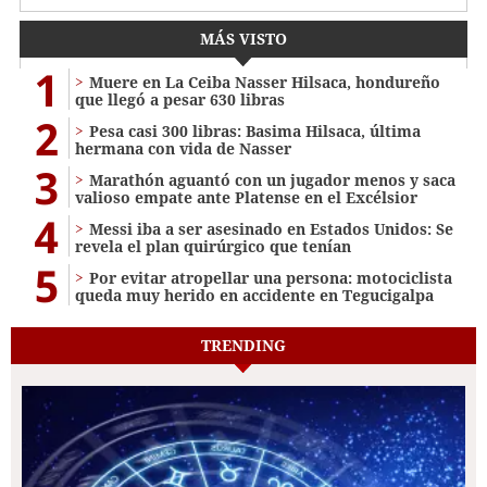
MÁS VISTO
1
Muere en La Ceiba Nasser Hilsaca, hondureño
que llegó a pesar 630 libras
2
Pesa casi 300 libras: Basima Hilsaca, última
hermana con vida de Nasser
3
Marathón aguantó con un jugador menos y saca
valioso empate ante Platense en el Excélsior
4
Messi iba a ser asesinado en Estados Unidos: Se
revela el plan quirúrgico que tenían
5
Por evitar atropellar una persona: motociclista
queda muy herido en accidente en Tegucigalpa
TRENDING