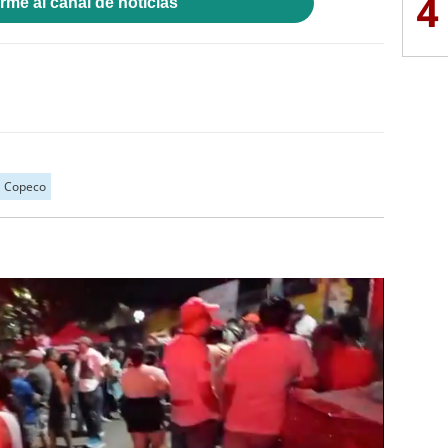
4
rme al canal de noticias
Copeco