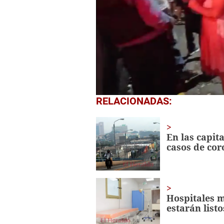
0
RELACIONADAS:
seconds
of
3
minutes,
En las capit
48
casos de cor
seconds
Volume
0%
Hospitales m
estarán listo