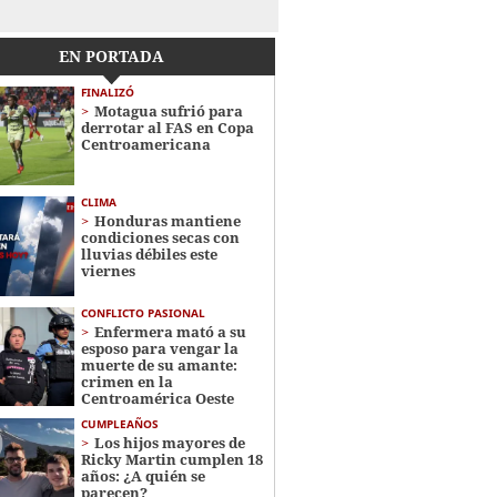
EN PORTADA
FINALIZÓ
Motagua sufrió para
derrotar al FAS en Copa
Centroamericana
CLIMA
Honduras mantiene
condiciones secas con
lluvias débiles este
viernes
CONFLICTO PASIONAL
Enfermera mató a su
esposo para vengar la
muerte de su amante:
crimen en la
Centroamérica Oeste
CUMPLEAÑOS
Los hijos mayores de
Ricky Martin cumplen 18
años: ¿A quién se
parecen?