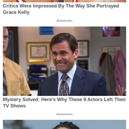
Critics Were Impressed By The Way She Portrayed
Grace Kelly
Brainberries
Mystery Solved: Here's Why These 9 Actors Left Their
TV Shows
Brainberries