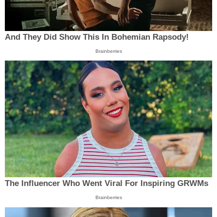
And They Did Show This In Bohemian Rapsody!
Brainberries
The Influencer Who Went Viral For Inspiring GRWMs
Brainberries