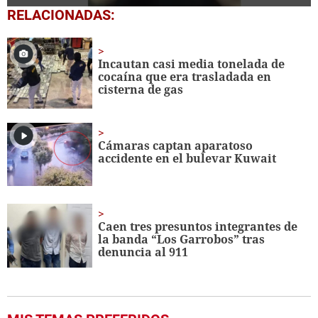
0
RELACIONADAS:
seconds
of
1
minute,
Incautan casi media tonelada de
29
cocaína que era trasladada en
seconds
cisterna de gas
Cámaras captan aparatoso
accidente en el bulevar Kuwait
Caen tres presuntos integrantes de
la banda “Los Garrobos” tras
denuncia al 911