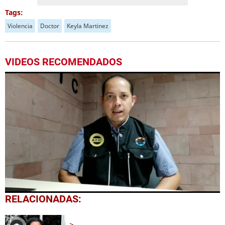
Tags:
Violencia
Doctor
Keyla Martinez
VIDEOS RECOMENDADOS
0
RELACIONADAS:
seconds
of
2