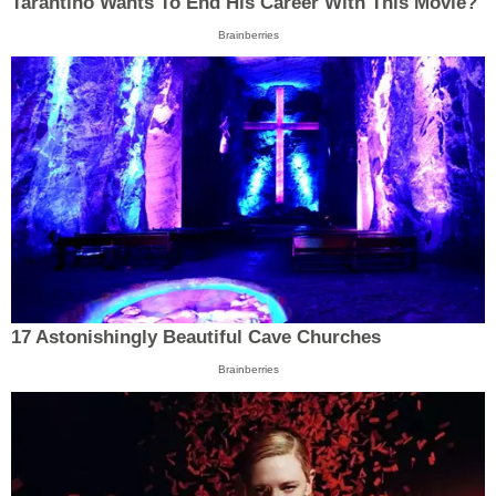
Tarantino Wants To End His Career With This Movie?
Brainberries
17 Astonishingly Beautiful Cave Churches
Brainberries