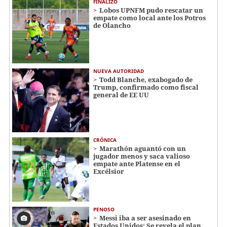
FINALIZÓ
Lobos UPNFM pudo rescatar un
empate como local ante los Potros
de Olancho
NUEVA AUTORIDAD
Todd Blanche, exabogado de
Trump, confirmado como fiscal
general de EE UU
CRÓNICA
Marathón aguantó con un
jugador menos y saca valioso
empate ante Platense en el
Excélsior
PENOSO
Messi iba a ser asesinado en
Estados Unidos: Se revela el plan