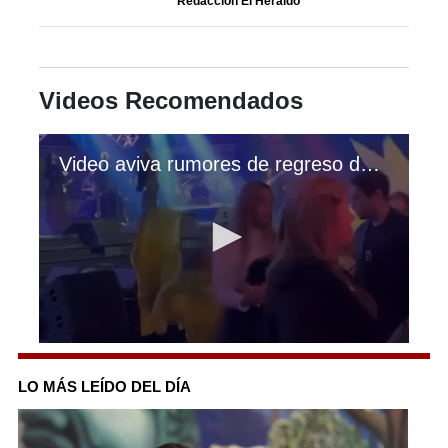
Redacción El Heraldo
Videos Recomendados
Video aviva rumores de regreso de profeta Ana Maldonado a "El Rey Jesús"
0
seconds
of
LO MÁS LEÍDO DEL DÍA
3
minutes,
34
seconds