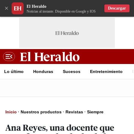
El Heraldo
×
Descargar
Noticias al instante. Disponible en Google y IOS
Lo último
Honduras
Sucesos
Entretenimiento
Inicio
·
Nuestros productos
·
Revistas
·
Siempre
Ana Reyes, una docente que