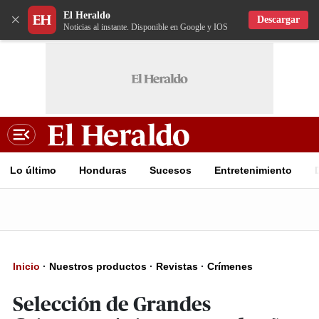
El Heraldo
×
Descargar
Noticias al instante. Disponible en Google y IOS
Lo último
Honduras
Sucesos
Entretenimiento
Inicio
·
Nuestros productos
·
Revistas
·
Crímenes
Selección de Grandes