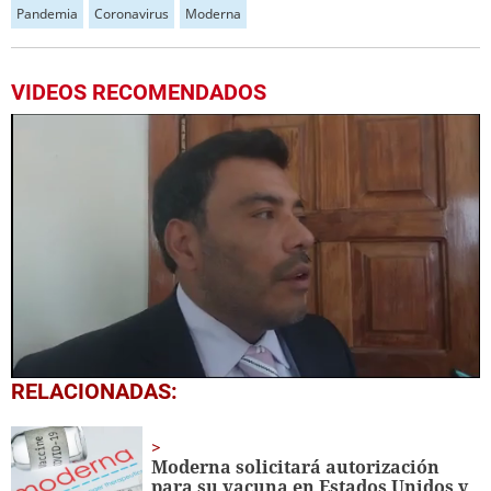
Pandemia
Coronavirus
Moderna
VIDEOS RECOMENDADOS
0
RELACIONADAS:
seconds
of
48
seconds
Moderna solicitará autorización
para su vacuna en Estados Unidos y