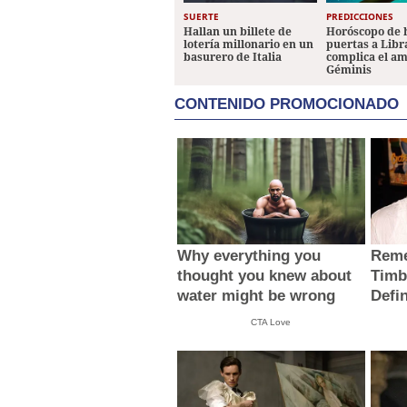
SUERTE
PREDICCIONES
Hallan un billete de
Horóscopo de 
lotería millonario en un
puertas a Libr
basurero de Italia
complica el a
Géminis
CONTENIDO PROMOCIONADO
Why everything you
Reme
thought you knew about
Timb
water might be wrong
Defi
CTA Love