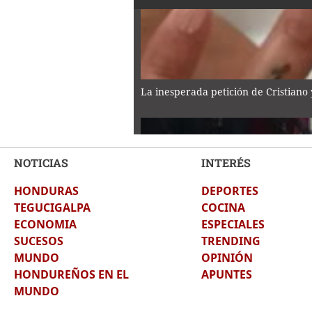
La inesperada petición de Cristiano
NOTICIAS
INTERÉS
HONDURAS
DEPORTES
Asesinan a tiktoker César Gastélum 
TEGUCIGALPA
COCINA
ECONOMIA
ESPECIALES
SUCESOS
TRENDING
MUNDO
OPINIÓN
HONDUREÑOS EN EL
APUNTES
MUNDO
Adulta mayor de 96 años muere car