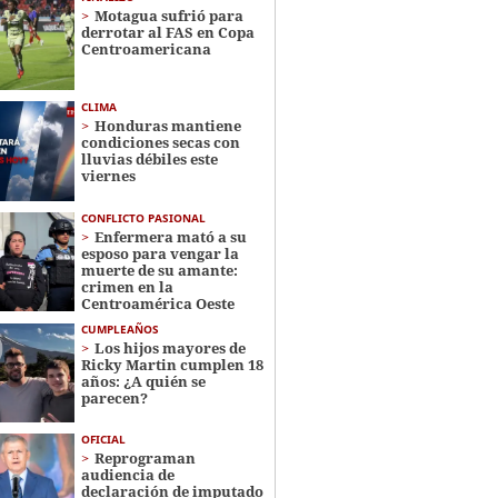
Motagua sufrió para
derrotar al FAS en Copa
Centroamericana
CLIMA
Honduras mantiene
condiciones secas con
lluvias débiles este
viernes
CONFLICTO PASIONAL
Enfermera mató a su
esposo para vengar la
muerte de su amante:
crimen en la
Centroamérica Oeste
CUMPLEAÑOS
Los hijos mayores de
Ricky Martin cumplen 18
años: ¿A quién se
parecen?
OFICIAL
Reprograman
audiencia de
declaración de imputado