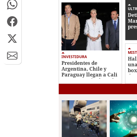
18
seconds
Volume
ULTR
0%
Det
Mar
pre
con
de 
MIST
INVESTIDURA
Hal
Presidentes de
una
Argentina, Chile y
box
Paraguay llegan a Cali
de 
para posesión de De la
Ros
Espriella