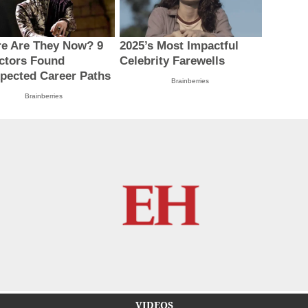
e Are They Now? 9
2025’s Most Impactful
ctors Found
Celebrity Farewells
pected Career Paths
Brainberries
Brainberries
VIDEOS