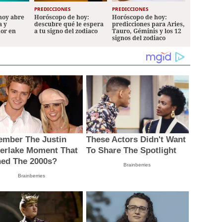
PREDICCIONES
PREDICCIONES
hoy abre
Horóscopo de hoy:
Horóscopo de hoy:
a y
descubre qué le espera
predicciones para Aries,
mor en
a tu signo del zodiaco
Tauro, Géminis y los 12
signos del zodiaco
mber The Justin
These Actors Didn't Want
erlake Moment That
To Share The Spotlight
ned The 2000s?
Brainberries
Brainberries