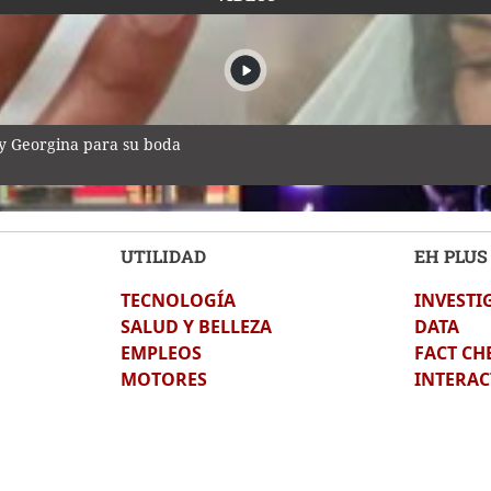
 y Georgina para su boda
UTILIDAD
EH PLUS
TECNOLOGÍA
INVESTI
durante transmisión en vivo en México
SALUD Y BELLEZA
DATA
EMPLEOS
FACT CH
MOTORES
INTERAC
bonizada en incendio en San Manuel, Cortés