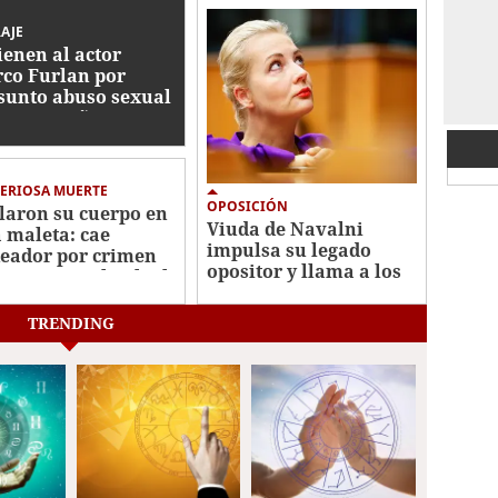
AJE
ienen al actor
co Furlan por
sunto abuso sexual
tra un niño autista
5 años
ERIOSA MUERTE
OPOSICIÓN
laron su cuerpo en
Viuda de Navalni
 maleta: cae
impulsa su legado
eador por crimen
opositor y llama a los
misionera Elisabeth
rusos a votar por
s
Yábloko
TRENDING