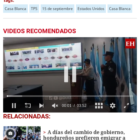
Tags:
Casa Blanca
TPS
15 de septiembre
Estados Unidos
Casa Blanca
VIDEOS RECOMENDADOS
0
RELACIONADAS:
seconds
of
3
A días del cambio de gobierno,
minutes,
hondureños prefieren emigrar a
52