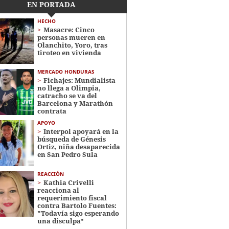
EN PORTADA
HECHO
Masacre: Cinco
personas mueren en
Olanchito, Yoro, tras
tiroteo en vivienda
MERCADO HONDURAS
Fichajes: Mundialista
no llega a Olimpia,
catracho se va del
Barcelona y Marathón
contrata
APOYO
Interpol apoyará en la
búsqueda de Génesis
Ortiz, niña desaparecida
en San Pedro Sula
REACCIÓN
Kathia Crivelli
reacciona al
requerimiento fiscal
contra Bartolo Fuentes:
"Todavía sigo esperando
una disculpa"