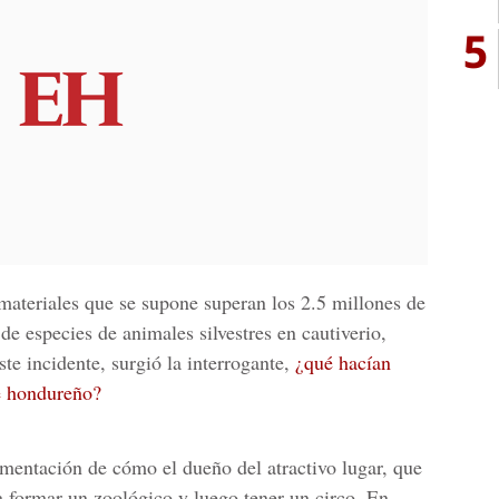
5
 materiales que se supone superan los 2.5 millones de
 de especies de animales silvestres en cautiverio,
te incidente, surgió la interrogante,
¿qué hacían
e hondureño?
mentación de cómo el dueño del atractivo lugar, que
 formar un zoológico y luego tener un circo. En