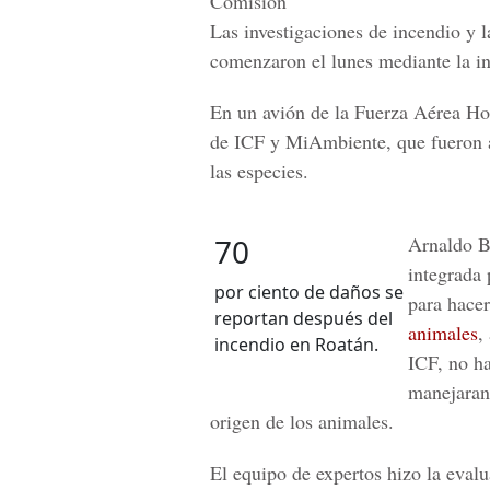
Comisión
Las investigaciones de incendio y la
comenzaron el lunes mediante la i
En un avión de la
Fuerza Aérea H
de ICF y MiAmbiente, que fueron a 
las especies.
70
Arnaldo Bu
integrada 
por ciento de daños se
para hacer
reportan después del
animales
,
incendio en Roatán.
ICF, no h
manejaran 
origen de los animales.
El equipo de expertos hizo la eval