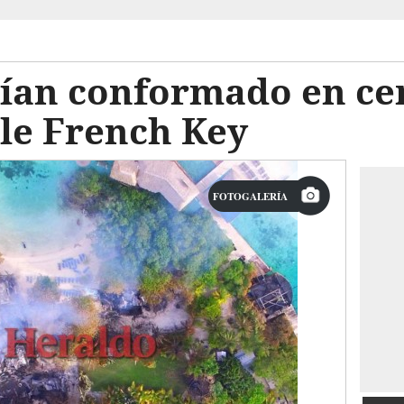
bían conformado en ce
tle French Key
FOTOGALERÍA