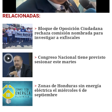
0
RELACIONADAS:
seconds
of
1
Bloque de Oposición Ciudadana
minute,
rechaza comisión nombrada para
20
investigar a exfiscales
seconds
Congreso Nacional tiene previsto
sesionar este martes
Zonas de Honduras sin energía
eléctrica el miércoles 6 de
septiembre