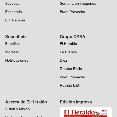
Sucesos
Semana en imágenes
Economía
Buen Provecho
EH Trámites
Opinión
Suscríbete
Grupo OPSA
EH Verifica
Beneficio
El Heraldo
Fotogalerías
Ingresar
La Prensa
Deportes
Notificaciones
Diez
Videos
Revista Estilo
Hondureños en el mundo
Buen Provecho
Revista E&N
Suscripción
Acerca de El Heraldo
Edición impresa
Visión y Misión