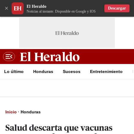
El Heraldo
×
Descargar
Noticias al instante. Disponible en Google y IOS
Lo último
Honduras
Sucesos
Entretenimiento
Inicio
·
Honduras
Salud descarta que vacunas