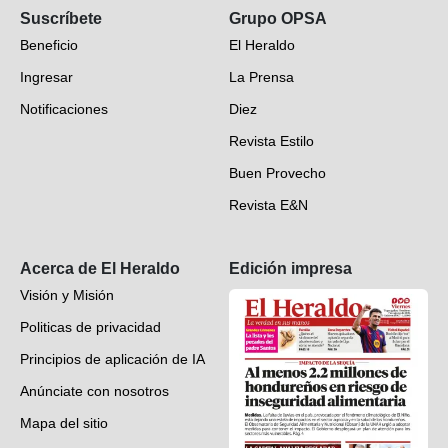
Suscríbete
Grupo OPSA
EH Verifica
Beneficio
El Heraldo
Fotogalerías
Ingresar
La Prensa
Deportes
Notificaciones
Diez
Videos
Revista Estilo
Hondureños en el mundo
Buen Provecho
Revista E&N
Suscripción
Acerca de El Heraldo
Edición impresa
Visión y Misión
Politicas de privacidad
Principios de aplicación de IA
Anúnciate con nosotros
Mapa del sitio