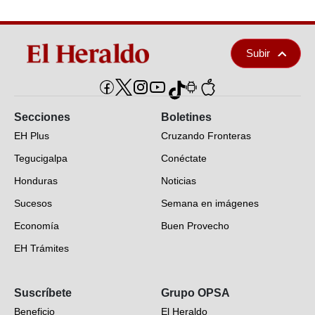
Subir
Secciones
Boletines
EH Plus
Cruzando Fronteras
Tegucigalpa
Conéctate
Honduras
Noticias
Sucesos
Semana en imágenes
Economía
Buen Provecho
EH Trámites
Opinión
Suscríbete
Grupo OPSA
EH Verifica
Beneficio
El Heraldo