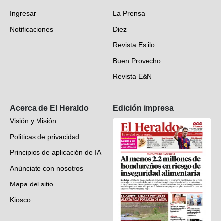
Fotogalerías
Ingresar
La Prensa
Deportes
Notificaciones
Diez
Videos
Revista Estilo
Hondureños en el mundo
Buen Provecho
Revista E&N
Suscripción
Acerca de El Heraldo
Edición impresa
Visión y Misión
Politicas de privacidad
Principios de aplicación de IA
Anúnciate con nosotros
Mapa del sitio
Kiosco
Preguntas frecuentes