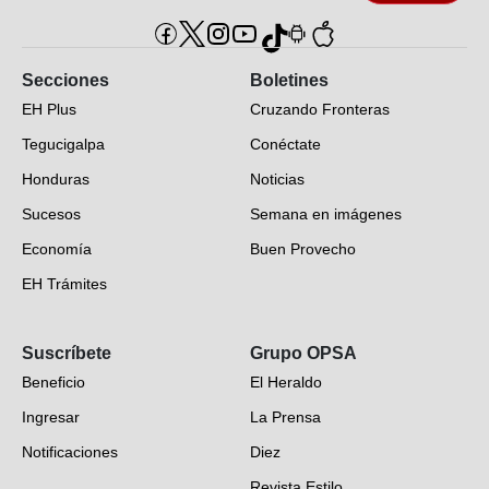
Secciones
Boletines
EH Plus
Cruzando Fronteras
Tegucigalpa
Conéctate
Honduras
Noticias
Sucesos
Semana en imágenes
Economía
Buen Provecho
EH Trámites
Opinión
Suscríbete
Grupo OPSA
EH Verifica
Beneficio
El Heraldo
Fotogalerías
Ingresar
La Prensa
Deportes
Notificaciones
Diez
Videos
Revista Estilo