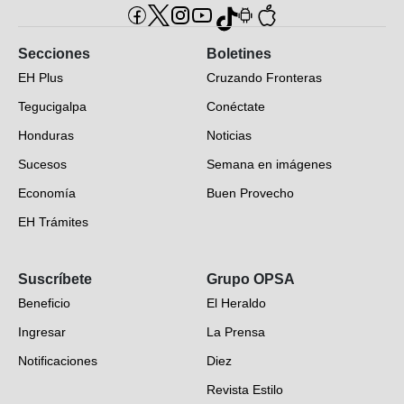
Secciones
Boletines
EH Plus
Cruzando Fronteras
Tegucigalpa
Conéctate
Honduras
Noticias
Sucesos
Semana en imágenes
Economía
Buen Provecho
EH Trámites
Opinión
Suscríbete
Grupo OPSA
EH Verifica
Beneficio
El Heraldo
Fotogalerías
Ingresar
La Prensa
Deportes
Notificaciones
Diez
Videos
Revista Estilo
Hondureños en el mundo