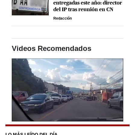
entregadas este año: director
del IP tras reunión en CN
Redacción
Videos Recomendados
0
seconds
of
LO MÁS LEÍDO DEL DÍA