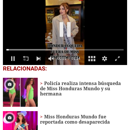
00:02
01:14
0
RELACIONADAS:
seconds
of
1
Policía realiza intensa búsqueda
minute,
de Miss Honduras Mundo y su
14
hermana
seconds
Miss Honduras Mundo fue
reportada como desaparecida