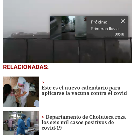
Próximo
Primeras lluvias inundan zona norte de Honduras
00:48
0
RELACIONADAS:
seconds
of
15
seconds
Este es el nuevo calendario para
aplicarse la vacuna contra el covid
Departamento de Choluteca roza
los seis mil casos positivos de
covid-19