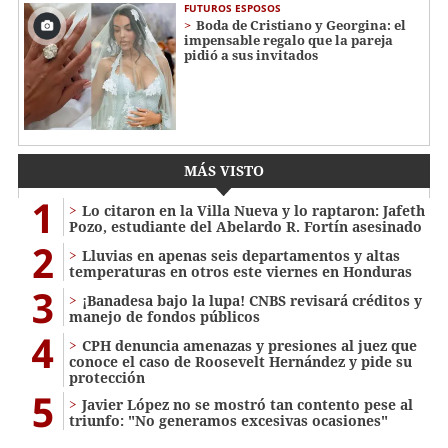
FUTUROS ESPOSOS
Boda de Cristiano y Georgina: el
impensable regalo que la pareja
pidió a sus invitados
MÁS VISTO
1
Lo citaron en la Villa Nueva y lo raptaron: Jafeth
Pozo, estudiante del Abelardo R. Fortín asesinado
2
Lluvias en apenas seis departamentos y altas
temperaturas en otros este viernes en Honduras
3
¡Banadesa bajo la lupa! CNBS revisará créditos y
manejo de fondos públicos
4
CPH denuncia amenazas y presiones al juez que
conoce el caso de Roosevelt Hernández y pide su
protección
5
Javier López no se mostró tan contento pese al
triunfo: "No generamos excesivas ocasiones"