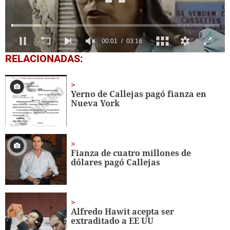
0
RELACIONADAS:
seconds
of
3
minutes,
Yerno de Callejas pagó fianza en
16
Nueva York
seconds
Fianza de cuatro millones de
dólares pagó Callejas
Alfredo Hawit acepta ser
extraditado a EE UU