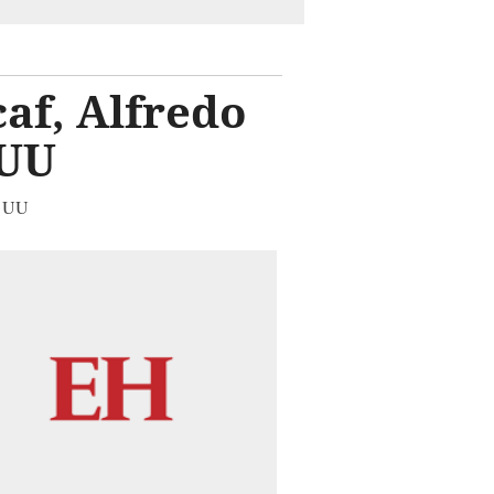
af, Alfredo
 UU
E UU