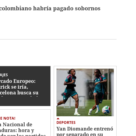
colombiano habría pagado sobornos
AJES
cado Europeo:
rick se iría,
celona busca su
ida y se tamabalea
haje de Rodri
E NOTA!
DEPORTES
a Nacional de
Yan Diomande entrenó
duras: hora y
por separado en su
de ver los partidos