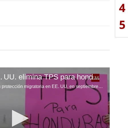
4
5
Alerta migratoria: EE. UU. elimina TPS para hondureños
Miles de hondureños perderán su protección migratoria en EE. UU. en septiembre de 2025, cuando entre en vigor la medida 60 días después de su publicación oficial.