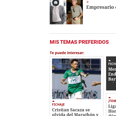
Empresario 
MIS TEMAS PREFERIDOS
Te puede interesar:
FICH
Mer
End
Bar
sal
fic
¡TOM
FICHAJE
Lig
Cristian Sacaza se
Hon
olvida del Marathón y
dón