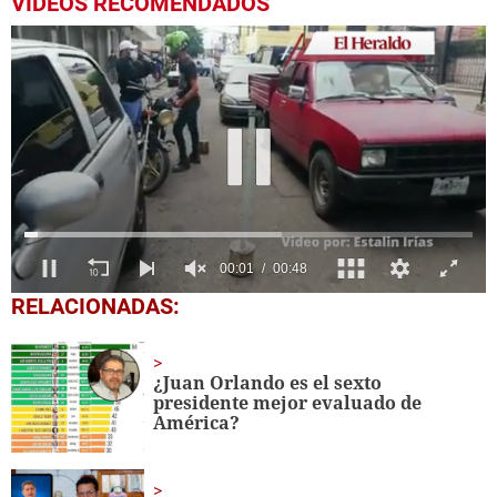
VIDEOS RECOMENDADOS
0
RELACIONADAS:
seconds
of
48
seconds
¿Juan Orlando es el sexto
presidente mejor evaluado de
América?