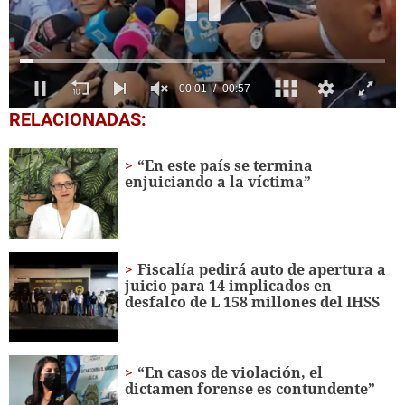
0
RELACIONADAS:
seconds
of
57
“En este país se termina
seconds
enjuiciando a la víctima”
Fiscalía pedirá auto de apertura a
juicio para 14 implicados en
desfalco de L 158 millones del IHSS
“En casos de violación, el
dictamen forense es contundente”