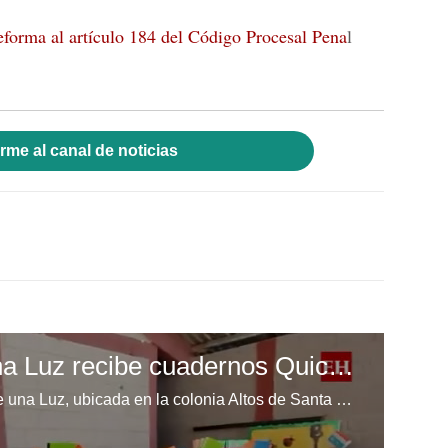
reforma al artículo 184 del Código Procesal Pena
l
rme al canal de noticias
Escuela Enciende una Luz recibe cuadernos Quick, gracias a la Maratón del Saber
Los niños de la escuela Enciende una Luz, ubicada en la colonia Altos de Santa Rosa, al sur de Tegucigalpa, recibieron cuadernos Quick como parte de la Campaña Maratón del Saber.