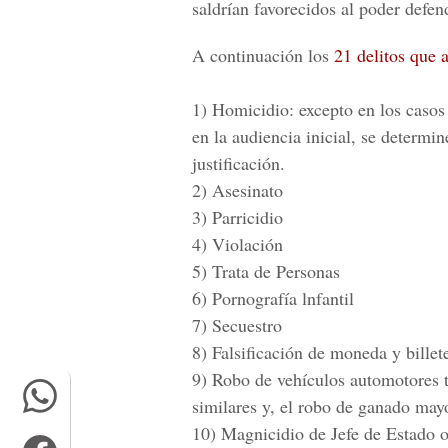
saldrían favorecidos al poder defen
A continuación los
2
1 delitos que 
1)
Homicidio: excepto en los casos
en la audiencia inicial, se determi
justificación.
2)
Asesinato
3)
Parricidio
4)
Violación
5)
Trata de Personas
6)
Pornografía lnfantil
7)
Secuestro
8)
Falsificación de moneda y billet
9)
Robo de vehículos automotores te
similares y, el robo de ganado may
10)
Magnicidio de Jefe de Estado 