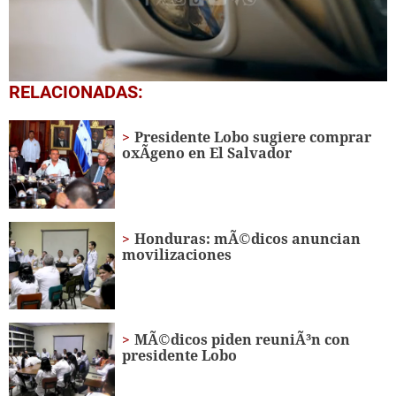
1
RELACIONADAS:
second
of
2
Presidente Lobo sugiere comprar
minutes,
oxÃ­geno en El Salvador
44
seconds
Honduras: mÃ©dicos anuncian
movilizaciones
MÃ©dicos piden reuniÃ³n con
presidente Lobo