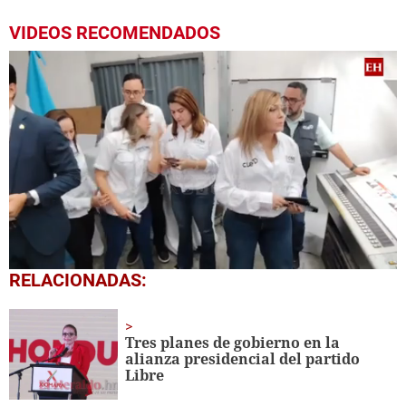
VIDEOS RECOMENDADOS
0
RELACIONADAS:
seconds
of
1
minute,
Tres planes de gobierno en la
37
alianza presidencial del partido
seconds
Libre