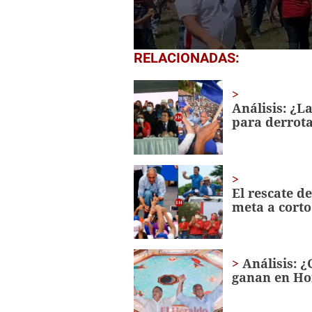
0
RELACIONADAS:
seconds
of
1
minute,
Análisis: ¿La
29
para derrota
seconds
Volume
0%
El rescate d
meta a corto
Análisis: ¿
ganan en H