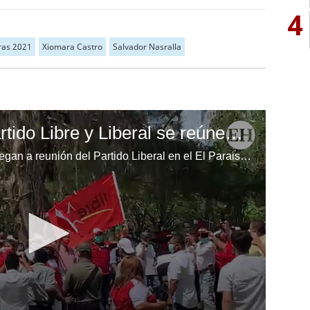
4
ras 2021
Xiomara Castro
Salvador Nasralla
Simpatizantes del partido Libre y Liberal se reúnen en El Paraíso
Simpatizantes del Partido Libre llegan a reunión del Partido Liberal en el El Paraiso, donde se encontraba el aspirante Liberal Yani Rosenthal Hidalgo.