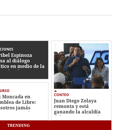
CCIONES
ibel Espinoza
ma al diálogo
ítico en medio de la
ertidumbre
ctoral
CURSO
CONTEO
i Moncada en
Juan Diego Zelaya
mblea de Libre:
remonta y está
sotros jamás
ganando la alcaldía
onoceremos las
del Distrito Central
cciones"
TRENDING