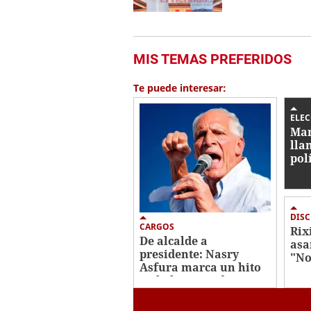
MIS TEMAS PREFERIDOS
Te puede interesar:
ELE
Mar
lla
pol
inc
ele
DIS
CARGOS
Rix
De alcalde a
asa
presidente: Nasry
"No
Asfura marca un hito
rec
en la historia de
ele
Honduras