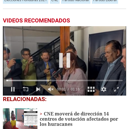
VIDEOS RECOMENDADOS
0
RELACIONADAS:
seconds
of
1
CNE moverá de dirección 14
minute,
centros de votación afectados por
16
los huracanes
seconds