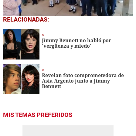
0
RELACIONADAS:
seconds
of
1
minute,
Jimmy Bennett no habló por
56
'vergüenza y miedo'
seconds
Revelan foto comprometedora de
Asia Argento junto a Jimmy
Bennett
MIS TEMAS PREFERIDOS