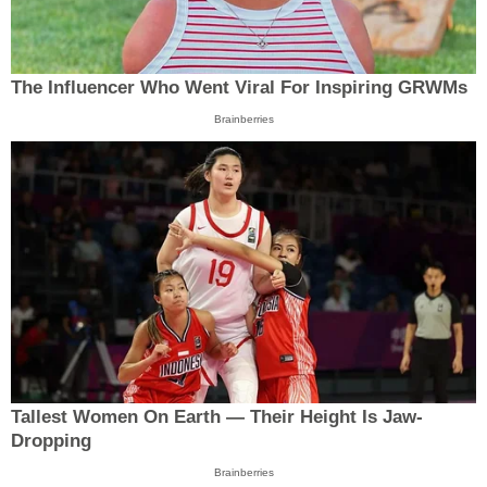
The Influencer Who Went Viral For Inspiring GRWMs
Brainberries
Tallest Women On Earth — Their Height Is Jaw-
Dropping
Brainberries