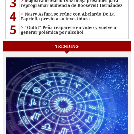
3
Magistrado Mario Díaz niega presiones para
reprogramar audiencia de Roosevelt Hernández
4
Nasry Asfura se reúne con Abelardo De La
Espriella previo a su investidura
5
“Gullit” Peña reaparece en video y vuelve a
generar polémica por alcohol
TRENDING